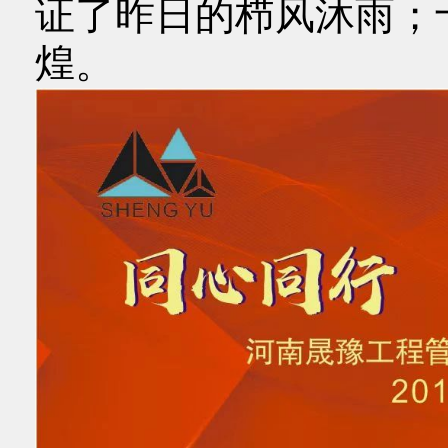
证了昨日的栉风沐雨；
煌。