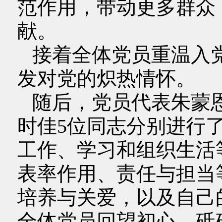
范作用，带动更多群众
献。
接着全体党员重温入
发对党的炽热情怀。
随后，党员代表朱蒙
时佳5位同志分别进行
工作、学习和组织生活
表率作用、责任与担当
培养与关爱，以及自己
全体党员回望初心、砥