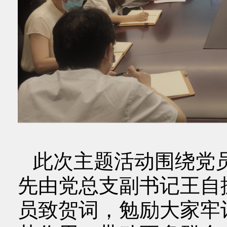
此次主题活动围绕党员
先由党总支副书记王自
员致贺词，勉励大家牢