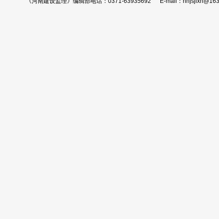
《河南建设监理》编辑部电话：0371-63935692 E-mail：hnjsjlxh@163