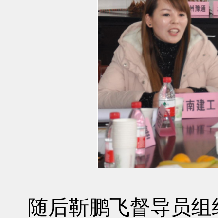
随后靳鹏飞督导员组